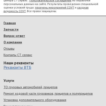
центра СТ Сервис .
Пользовательское соглашение
по обработке
персональных данных на сайте. Результаты проведения специальной
оценки условий труда:
перечень мероприятий СОУТ
и
сводная
ведомость СОУТ
. Все права защищены.
Главная
Запчасти
Вопрос-ответ
О компании
Отзывы
Контакты СТ сервис
Наши реквизиты
Реквизиты ВТБ
Услуги
ТО грузовых автомобилей, прицепов
Ремонт ходовой части грузовиков, прицепов и полуприцепов
Установка дополнительного оборудования